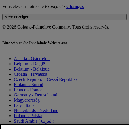
Vous êtes sur notre site
Français
>
Changez
Mehr anzeigen
© 2026 Colgate-Palmolive Company. Tous droits réservés.
Bitte wählen Sie Ihre lokale Website aus
Austria - Österreich
Belgium - België
Belgium - Belgique
Croatia - Hrvatska
Czech Republic - Česká Republika
Finland - Suomi
France - France
Germany - Deutschland
Magyarország
Italy - Italia
Netherlands - Nederland
Poland - Polska
Saudi Arabia (العربية)
Saudi Arabia (English)