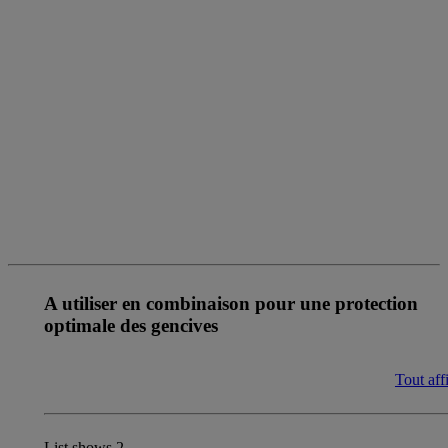
{
{name}}
{
{description}}
ACHETER MAINTENANT
Description
{
{additionalInformation}}
Conseils d'utilisation
Ingrédients
A utiliser en combinaison pour une protection
optimale des gencives
Tout aff
List shows
2